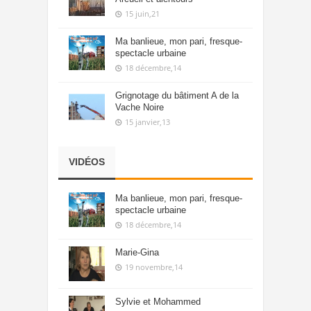
15 juin,21
Ma banlieue, mon pari, fresque-
spectacle urbaine
18 décembre,14
Grignotage du bâtiment A de la
Vache Noire
15 janvier,13
VIDÉOS
Ma banlieue, mon pari, fresque-
spectacle urbaine
18 décembre,14
Marie-Gina
19 novembre,14
Sylvie et Mohammed