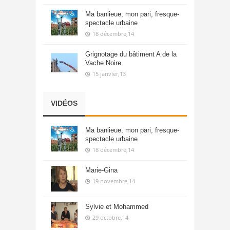
Ma banlieue, mon pari, fresque-
spectacle urbaine
18 décembre,14
Grignotage du bâtiment A de la
Vache Noire
15 janvier,13
VIDÉOS
Ma banlieue, mon pari, fresque-
spectacle urbaine
18 décembre,14
Marie-Gina
19 novembre,14
Sylvie et Mohammed
29 octobre,14