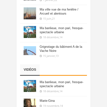
Ma ville vue de ma fenêtre /
Arcueil et alentours
15 juin,21
Ma banlieue, mon pari, fresque-
spectacle urbaine
18 décembre,14
Grignotage du bâtiment A de la
Vache Noire
15 janvier,13
VIDÉOS
Ma banlieue, mon pari, fresque-
spectacle urbaine
18 décembre,14
Marie-Gina
19 novembre,14