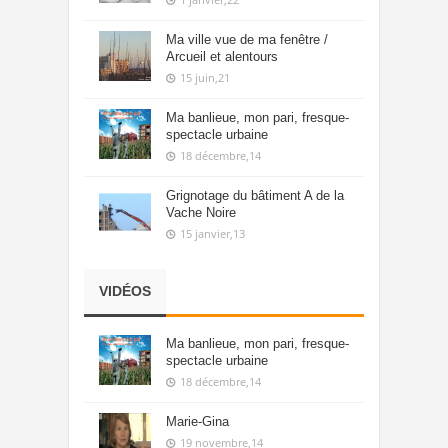
Ma ville vue de ma fenêtre /
Arcueil et alentours
15 juin,21
Ma banlieue, mon pari, fresque-
spectacle urbaine
18 décembre,14
Grignotage du bâtiment A de la
Vache Noire
15 janvier,13
VIDÉOS
Ma banlieue, mon pari, fresque-
spectacle urbaine
18 décembre,14
Marie-Gina
19 novembre,14