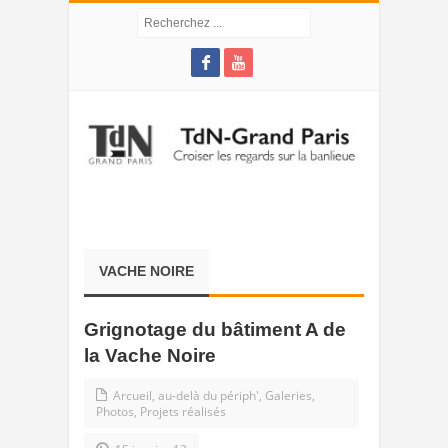
VACHE NOIRE
Grignotage du bâtiment A de
la Vache Noire
Arcueil, au-delà du périph'
,
Galeries
,
Photos
,
Projets réalisés