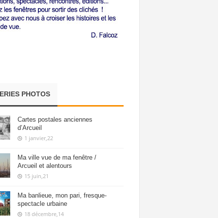
ERIES PHOTOS
Cartes postales anciennes
d’Arcueil
1 janvier,22
Ma ville vue de ma fenêtre /
Arcueil et alentours
15 juin,21
Ma banlieue, mon pari, fresque-
spectacle urbaine
18 décembre,14