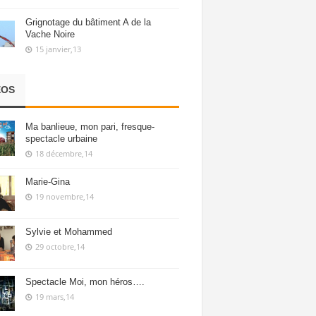
Grignotage du bâtiment A de la
Vache Noire
15 janvier,13
ÉOS
Ma banlieue, mon pari, fresque-
spectacle urbaine
18 décembre,14
Marie-Gina
19 novembre,14
Sylvie et Mohammed
29 octobre,14
Spectacle Moi, mon héros….
19 mars,14