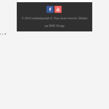
© 2014 Audeladuperiph.fr | Tous droits réservés | Réalisé
par
BME Design
‹
›
×