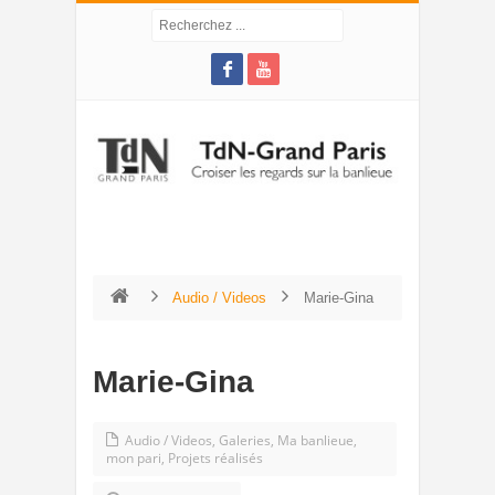
Audio / Videos
Marie-Gina
Marie-Gina
Audio / Videos
,
Galeries
,
Ma banlieue,
mon pari
,
Projets réalisés