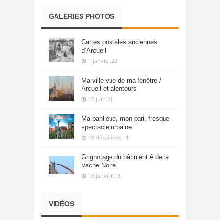
GALERIES PHOTOS
Cartes postales anciennes
d’Arcueil
1 janvier,22
Ma ville vue de ma fenêtre /
Arcueil et alentours
15 juin,21
Ma banlieue, mon pari, fresque-
spectacle urbaine
18 décembre,14
Grignotage du bâtiment A de la
Vache Noire
15 janvier,13
VIDÉOS