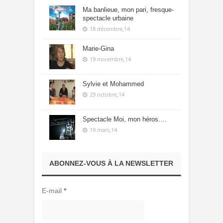
Ma banlieue, mon pari, fresque-
spectacle urbaine
18 décembre,14
Marie-Gina
19 novembre,14
Sylvie et Mohammed
29 octobre,14
Spectacle Moi, mon héros….
19 mars,14
ABONNEZ-VOUS À LA NEWSLETTER
E-mail
*