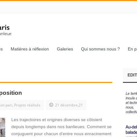
és
Matières à réflexion
Galeries
Qui sommes nous ?
En p
EDI
position
on pari
,
Projets réalisés
21 décembre,21
Les trajectoires et origines diverses se côtoient
depuis longtemps dans nos banlieues. Comment se
conjuguent pour chacun d’entre nous enracinement