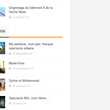
Grignotage du bâtiment A de la
Vache Noire
15 janvier,13
ÉOS
Ma banlieue, mon pari, fresque-
spectacle urbaine
18 décembre,14
Marie-Gina
19 novembre,14
Sylvie et Mohammed
29 octobre,14
Spectacle Moi, mon héros….
19 mars,14