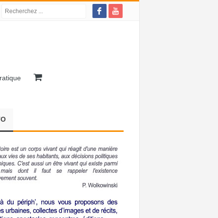
ratique
TO