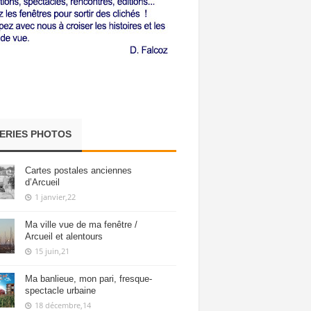
ERIES PHOTOS
Cartes postales anciennes
d’Arcueil
1 janvier,22
Ma ville vue de ma fenêtre /
Arcueil et alentours
15 juin,21
Ma banlieue, mon pari, fresque-
spectacle urbaine
18 décembre,14