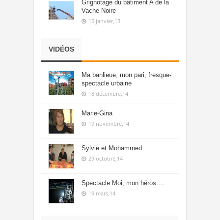
Grignotage du bâtiment A de la
Vache Noire
15 janvier,13
VIDÉOS
Ma banlieue, mon pari, fresque-
spectacle urbaine
18 décembre,14
Marie-Gina
19 novembre,14
Sylvie et Mohammed
29 octobre,14
Spectacle Moi, mon héros….
19 mars,14