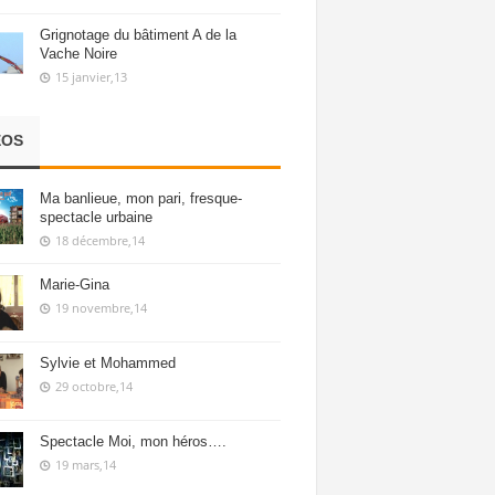
Grignotage du bâtiment A de la
Vache Noire
15 janvier,13
ÉOS
Ma banlieue, mon pari, fresque-
spectacle urbaine
18 décembre,14
Marie-Gina
19 novembre,14
Sylvie et Mohammed
29 octobre,14
Spectacle Moi, mon héros….
19 mars,14