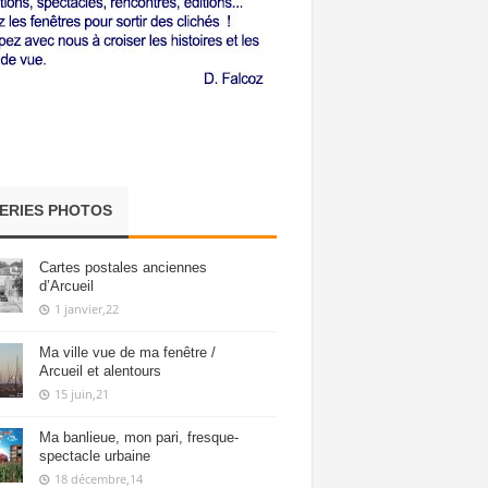
ERIES PHOTOS
Cartes postales anciennes
d’Arcueil
1 janvier,22
Ma ville vue de ma fenêtre /
Arcueil et alentours
15 juin,21
Ma banlieue, mon pari, fresque-
spectacle urbaine
18 décembre,14