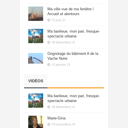
Ma ville vue de ma fenêtre /
Arcueil et alentours
15 juin,21
Ma banlieue, mon pari, fresque-
spectacle urbaine
18 décembre,14
Grignotage du bâtiment A de la
Vache Noire
15 janvier,13
VIDÉOS
Ma banlieue, mon pari, fresque-
spectacle urbaine
18 décembre,14
Marie-Gina
19 novembre,14