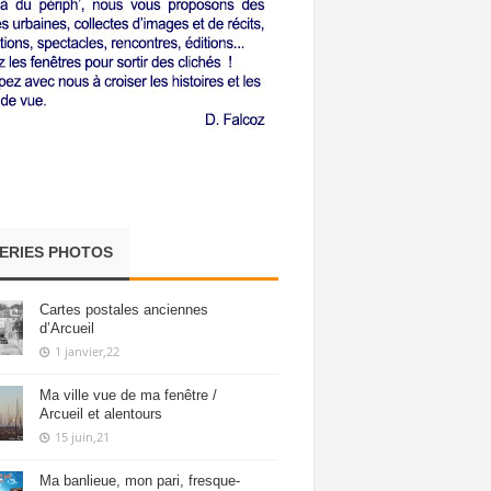
ERIES PHOTOS
Cartes postales anciennes
d’Arcueil
1 janvier,22
Ma ville vue de ma fenêtre /
Arcueil et alentours
15 juin,21
Ma banlieue, mon pari, fresque-