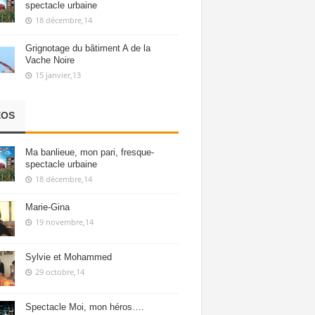
spectacle urbaine
18 décembre,14
Grignotage du bâtiment A de la
Vache Noire
15 janvier,13
ÉOS
Ma banlieue, mon pari, fresque-
spectacle urbaine
18 décembre,14
Marie-Gina
19 novembre,14
Sylvie et Mohammed
29 octobre,14
Spectacle Moi, mon héros….