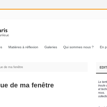
és
Matières à réflexion
Galeries
Qui sommes nous ?
En p
ue de ma fenêtre
EDI
vue de ma fenêtre