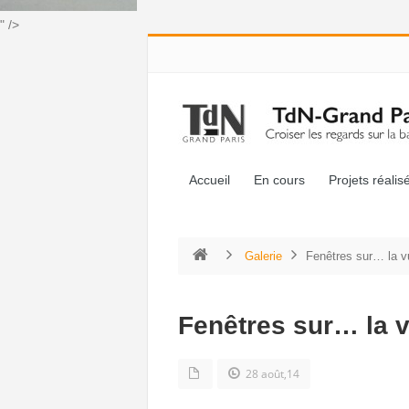
" />
Accueil
En cours
Projets réalis
Galerie
Fenêtres sur… la v
Fenêtres sur… la 
28 août,14