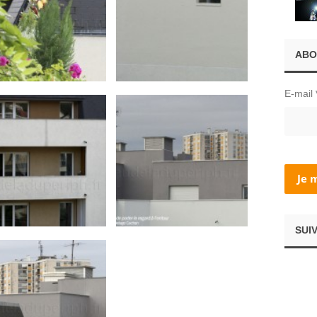
ABO
E-mail
SUI