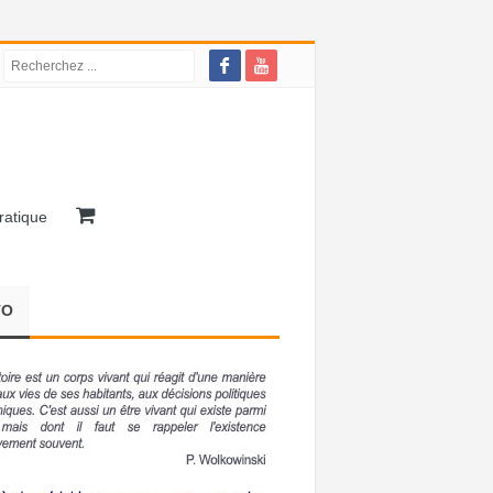
ratique
TO