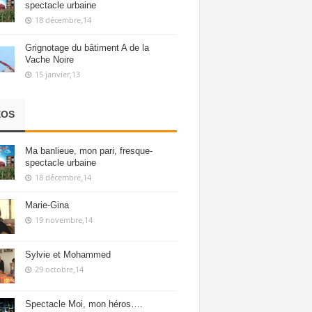
spectacle urbaine
18 décembre,14
Grignotage du bâtiment A de la
Vache Noire
15 janvier,13
ÉOS
Ma banlieue, mon pari, fresque-
spectacle urbaine
18 décembre,14
Marie-Gina
19 novembre,14
Sylvie et Mohammed
29 octobre,14
Spectacle Moi, mon héros….