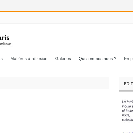
és
Matières à réflexion
Galeries
Qui sommes nous ?
En p
EDI