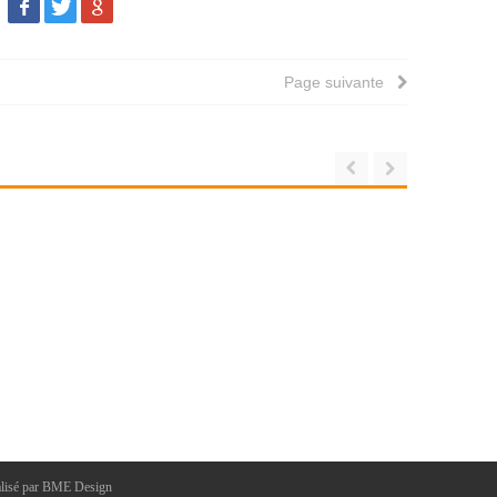
Page suivante
lisé par
BME Design