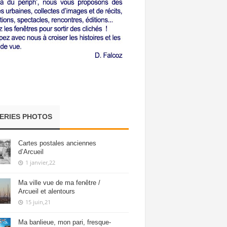
ERIES PHOTOS
Cartes postales anciennes
d’Arcueil
1 janvier,22
Ma ville vue de ma fenêtre /
Arcueil et alentours
15 juin,21
Ma banlieue, mon pari, fresque-