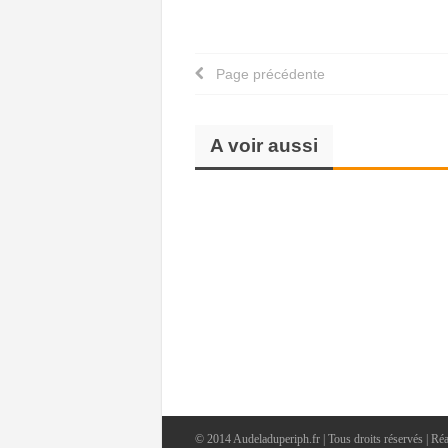
Page précédente
A voir aussi
© 2014 Audeladuperiph.fr | Tous droits réservés | Réa