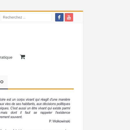
ratique
TO