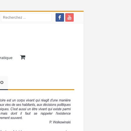
ratique
TO