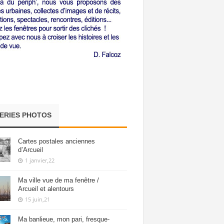
ERIES PHOTOS
Cartes postales anciennes
d’Arcueil
1 janvier,22
Ma ville vue de ma fenêtre /
Arcueil et alentours
15 juin,21
Ma banlieue, mon pari, fresque-