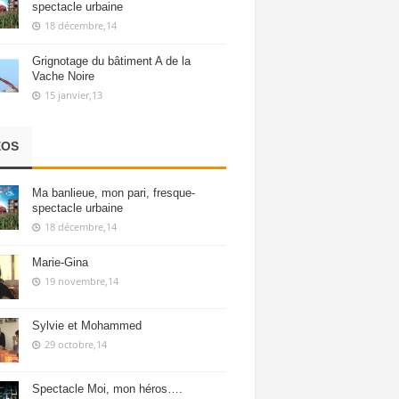
spectacle urbaine
18 décembre,14
Grignotage du bâtiment A de la
Vache Noire
15 janvier,13
ÉOS
Ma banlieue, mon pari, fresque-
spectacle urbaine
18 décembre,14
Marie-Gina
19 novembre,14
Sylvie et Mohammed
29 octobre,14
Spectacle Moi, mon héros….