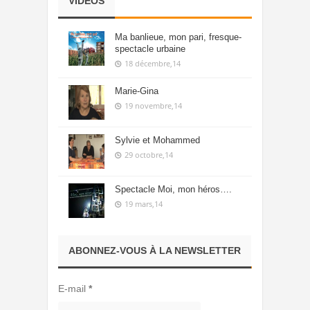
VIDÉOS
Ma banlieue, mon pari, fresque-
spectacle urbaine
18 décembre,14
Marie-Gina
19 novembre,14
Sylvie et Mohammed
29 octobre,14
Spectacle Moi, mon héros….
19 mars,14
ABONNEZ-VOUS À LA NEWSLETTER
E-mail
*