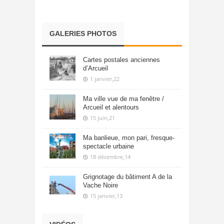
GALERIES PHOTOS
Cartes postales anciennes
d’Arcueil
1 janvier,22
Ma ville vue de ma fenêtre /
Arcueil et alentours
15 juin,21
Ma banlieue, mon pari, fresque-
spectacle urbaine
18 décembre,14
Grignotage du bâtiment A de la
Vache Noire
15 janvier,13